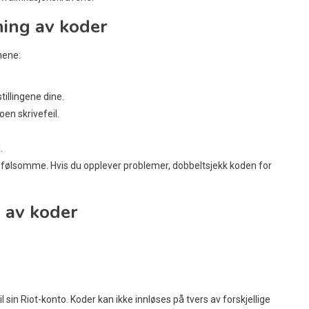
ning av koder
nene:
tillingene dine.
oen skrivefeil.
.
idsfølsomme. Hvis du opplever problemer, dobbeltsjekk koden for
g av koder
:
l sin Riot-konto. Koder kan ikke innløses på tvers av forskjellige