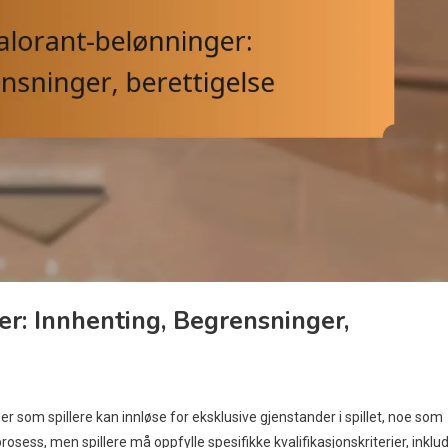
r: Innhenting, Begrensninger,
r som spillere kan innløse for eksklusive gjenstander i spillet, noe som
osess, men spillere må oppfylle spesifikke kvalifikasjonskriterier, inklu