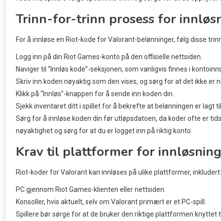
Trinn-for-trinn prosess for innløs
For å innløse en Riot-kode for Valorant-belønninger, følg disse trin
Logg inn på din Riot Games-konto på den offisielle nettsiden.
Naviger til “Innløs kode”-seksjonen, som vanligvis finnes i kontoinns
Skriv inn koden nøyaktig som den vises, og sørg for at det ikke er n
Klikk på “Innløs”-knappen for å sende inn koden din.
Sjekk inventaret ditt i spillet for å bekrefte at belønningen er lagt til
Sørg for å innløse koden din før utløpsdatoen, da koder ofte er t
nøyaktighet og sørg for at du er logget inn på riktig konto.
Krav til plattformer for innløsnin
Riot-koder for Valorant kan innløses på ulike plattformer, inkludert
PC gjennom Riot Games-klienten eller nettsiden.
Konsoller, hvis aktuelt, selv om Valorant primært er et PC-spill.
Spillere bør sørge for at de bruker den riktige plattformen knyttet ti