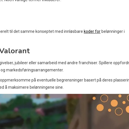
enerelt til det samme konseptet med innløsbare
koder for
belønninger i
 Valorant
ivelser, jubileer eller samarbeid med andre franchiser. Spillere oppford
oder og markedsføringsarrangementer.
være oppmerksomme på eventuelle begrensninger basert på deres plasseri
 med å maksimere belønningene sine.