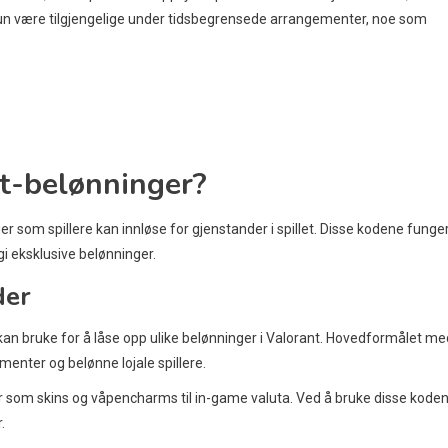
 kun være tilgjengelige under tidsbegrensede arrangementer, noe som
nt-belønninger?
r som spillere kan innløse for gjenstander i spillet. Disse kodene funge
i eksklusive belønninger.
der
 kan bruke for å låse opp ulike belønninger i Valorant. Hovedformålet me
menter og belønne lojale spillere.
r som skins og våpencharms til in-game valuta. Ved å bruke disse kode
.