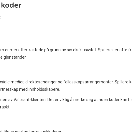
-koder
:
)
 er mer ettertraktede på grunn av sin eksklusivitet. Spillere ser ofte 
ke gjenstander.
 sosiale medier, direktesendinger og fellesskapsarrangementer. Spillere 
artnerskap med innholdsskapere.
jonen av Valorant-klienten. Det er viktig å merke seg at noen koder kan h
raskt.
pet. Noen vanlige termer inkluderer: