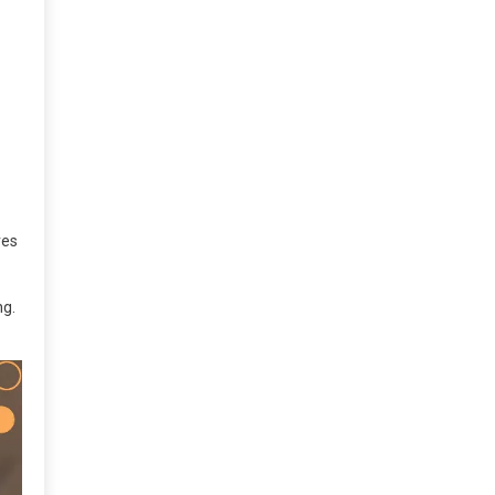
res
ng.