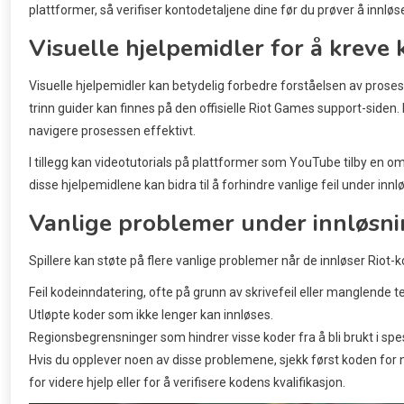
plattformer, så verifiser kontodetaljene dine før du prøver å innløs
Visuelle hjelpemidler for å kreve 
Visuelle hjelpemidler kan betydelig forbedre forståelsen av proses
trinn guider kan finnes på den offisielle Riot Games support-siden. 
navigere prosessen effektivt.
I tillegg kan videotutorials på plattformer som YouTube tilby en 
disse hjelpemidlene kan bidra til å forhindre vanlige feil under innl
Vanlige problemer under innløsn
Spillere kan støte på flere vanlige problemer når de innløser Riot-k
Feil kodeinndatering, ofte på grunn av skrivefeil eller manglende t
Utløpte koder som ikke lenger kan innløses.
Regionsbegrensninger som hindrer visse koder fra å bli brukt i spe
Hvis du opplever noen av disse problemene, sjekk først koden for
for videre hjelp eller for å verifisere kodens kvalifikasjon.