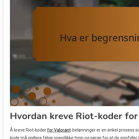
Hvordan kreve Riot-koder for
Å kreve Riot-koder
for Valorant
-belønninger er en enkel prosess som
kode må spillere følge spesifikke trinn og sørge for at de oppfyller