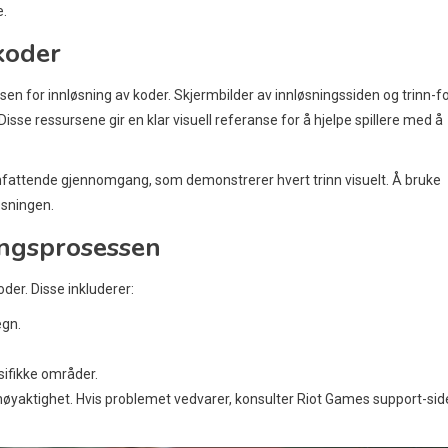
e.
koder
sen for innløsning av koder. Skjermbilder av innløsningssiden og trinn-fo
Disse ressursene gir en klar visuell referanse for å hjelpe spillere med å
omfattende gjennomgang, som demonstrerer hvert trinn visuelt. Å bruke
øsningen.
ingsprosessen
oder. Disse inkluderer:
egn.
sifikke områder.
 nøyaktighet. Hvis problemet vedvarer, konsulter Riot Games support-si