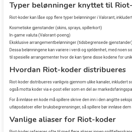
Typer belønninger knyttet til Riot
Riot-koder kan låse opp flere typer belønninger i Valorant, inkludert
Kosmetiske gjenstander (skins, sprays, spillerkort)
In-game valuta (Valorant-poeng)
Eksklusive arrangementbelønninger (tidsbegrensede gjenstander
Dessa belønningene kan variere i verdi og sjeldenhet, med noen som
til spesielle arrangementer hvor de kan tjene disse kodene for uni
Hvordan Riot-koder distribueres
Riot-koder distribueres vanligvis gjennom ulike kanaler, inkludert
også motta koder via e-post eller som en del av markedsføringsp
For å innløse en kode må spillere skrive den inn i den angitte seks
utløpsdatoer eller bruksbegrensninger, så spillere bør innløse dem 
Vanlige aliaser for Riot-koder
Riot-koder refereres ofte til med flere aliaser innen spillfellesska