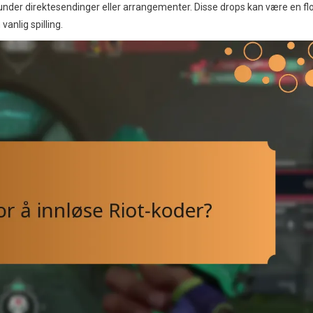
itt under direktesendinger eller arrangementer. Disse drops kan være en flo
anlig spilling.