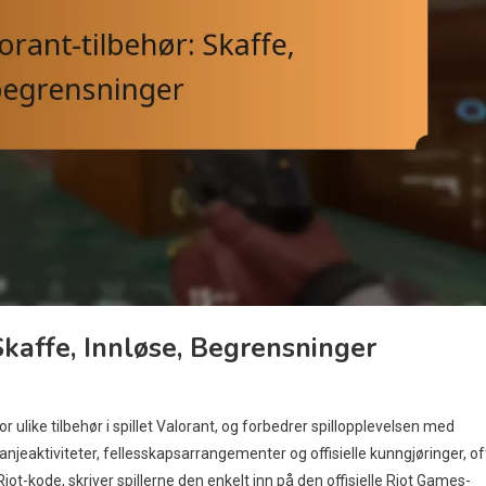
Skaffe, Innløse, Begrensninger
 ulike tilbehør i spillet Valorant, og forbedrer spillopplevelsen med
aktiviteter, fellesskapsarrangementer og offisielle kunngjøringer, of
ot-kode, skriver spillerne den enkelt inn på den offisielle Riot Games-