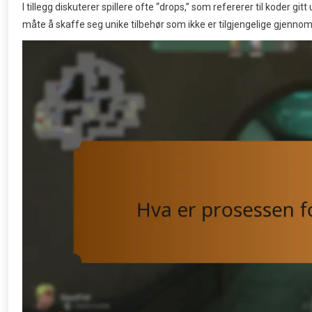
I tillegg diskuterer spillere ofte “drops,” som refererer til koder g
måte å skaffe seg unike tilbehør som ikke er tilgjengelige gjennom v