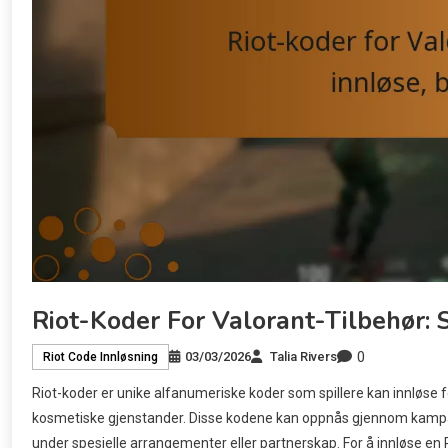
Riot-Koder For Valorant-Tilbehør: 
0
03/03/2026
Talia Rivers
Riot Code Innløsning
Riot-koder er unike alfanumeriske koder som spillere kan innløse for
kosmetiske gjenstander. Disse kodene kan oppnås gjennom kampanje
under spesielle arrangementer eller partnerskap. For å innløse en Ri