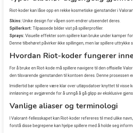
Riot-koder kan låse opp en rekke kosmetiske gjenstander i Valorant
Skins:
Unike design for våpen som endrer utseendet deres.
Spillerkort:
Tilpassede bilder vist på spillerprofiler.
Sprays:
Visuelle effekter som spillere kan bruke under kamper for 
Denne tilbehøret påvirker ikke spillingen, men lar spillere uttrykke s
Hvordan Riot-koder fungerer inn
For å bruke en Riot-kode må spillere navigere til den offisielle Valor
den tilsvarende gjenstanden til kontoen deres. Denne prosessen er 
Imidlertid bør spillere være klar over utløpsdatoer knyttet til visse
innløsning er avgjørende for å unngå å gå glipp av eksklusive gjen
Vanlige aliaser og terminologi
I Valorant-fellesskapet kan Riot-koder refereres til med ulike navn, 
forstå disse begrepene kan hjelpe spillere med å holde seg informe