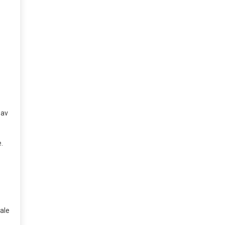
 av
.
ale