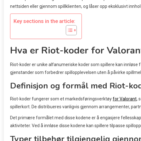
nettsiden eller gjennom spillklienten, og låser opp eksklusivt innhol
Key sections in the article:
Hva er Riot-koder for Valoran
Riot-koder er unike alfanumeriske koder som spillere kan innløse for
gjenstander som forbedrer spillopplevelsen uten å påvirke spillme
Definisjon og formål med Riot-ko
Riot-koder fungerer som et markedsføringsverktøy
for Valorant
, 
spillerkort. De distribueres vanligvis gjennom arrangementer, part
Det primære formålet med disse kodene er å engasjere fellesskapet o
aktiviteter. Ved å innløse disse kodene kan spillere tilpasse spillopp
Typer tilbehør tilgjengelig gjenn