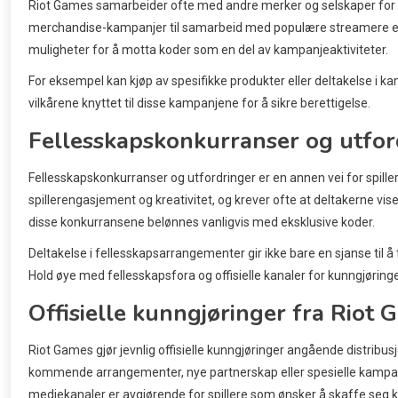
Riot Games samarbeider ofte med andre merker og selskaper for å 
merchandise-kampanjer til samarbeid med populære streamere ell
muligheter for å motta koder som en del av kampanjeaktiviteter.
For eksempel kan kjøp av spesifikke produkter eller deltakelse i kam
vilkårene knyttet til disse kampanjene for å sikre berettigelse.
Fellesskapskonkurranser og utfor
Fellesskapskonkurranser og utfordringer er en annen vei for spill
spillerengasjement og kreativitet, og krever ofte at deltakerne viser
disse konkurransene belønnes vanligvis med eksklusive koder.
Deltakelse i fellesskapsarrangementer gir ikke bare en sjanse til 
Hold øye med fellesskapsfora og offisielle kanaler for kunngjør
Offisielle kunngjøringer fra Riot
Riot Games gjør jevnlig offisielle kunngjøringer angående distribu
kommende arrangementer, nye partnerskap eller spesielle kampanje
mediekanaler er avgjørende for spillere som ønsker å skaffe seg k