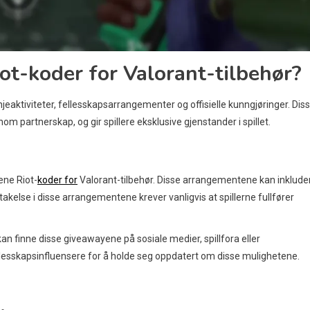
ot-koder for Valorant-tilbehør?
eaktiviteter, fellesskapsarrangementer og offisielle kunngjøringer. Dis
m partnerskap, og gir spillere eksklusive gjenstander i spillet.
ene Riot-
koder for
Valorant-tilbehør. Disse arrangementene kan inklude
Deltakelse i disse arrangementene krever vanligvis at spillerne fullfører
an finne disse giveawayene på sosiale medier, spillfora eller
fellesskapsinfluensere for å holde seg oppdatert om disse mulighetene.