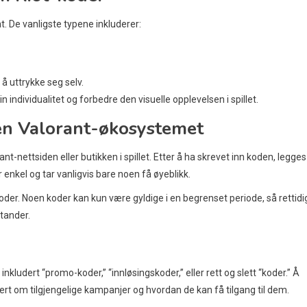
. De vanligste typene inkluderer:
å uttrykke seg selv.
in individualitet og forbedre den visuelle opplevelsen i spillet.
en Valorant-økosystemet
ant-nettsiden eller butikken i spillet. Etter å ha skrevet inn koden, legges
enkel og tar vanligvis bare noen få øyeblikk.
 koder. Noen koder kan kun være gyldige i en begrenset periode, så rettidi
stander.
inkludert “promo-koder,” “innløsingskoder,” eller rett og slett “koder.” Å
rt om tilgjengelige kampanjer og hvordan de kan få tilgang til dem.