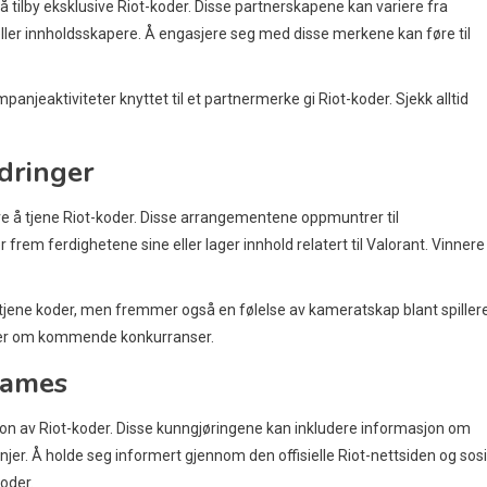
tilby eksklusive Riot-koder. Disse partnerskapene kan variere fra
er innholdsskapere. Å engasjere seg med disse merkene kan føre til
panjeaktiviteter knyttet til et partnermerke gi Riot-koder. Sjekk alltid
dringer
ere å tjene Riot-koder. Disse arrangementene oppmuntrer til
 frem ferdighetene sine eller lager innhold relatert til Valorant. Vinnere
å tjene koder, men fremmer også en følelse av kameratskap blant spillere
inger om kommende konkurranser.
 Games
sjon av Riot-koder. Disse kunngjøringene kan inkludere informasjon om
r. Å holde seg informert gjennom den offisielle Riot-nettsiden og sosi
oder.