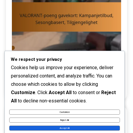
We respect your privacy
VALORANT-poeng gavekort: Kampanjetilbud,
Cookies help us improve your experience, deliver
Sesongbasert, Tilgjengelighet
personalized content, and analyze traffic. You can
12/03/2026
Talia Rivers
VALORANT-poeng gavekort
choose which cookies to allow by clicking
0
Customize
. Click
Accept All
to consent or
Reject
All
to decline non-essential cookies.
Customize
14 MINS READ
Reject All
Accept All