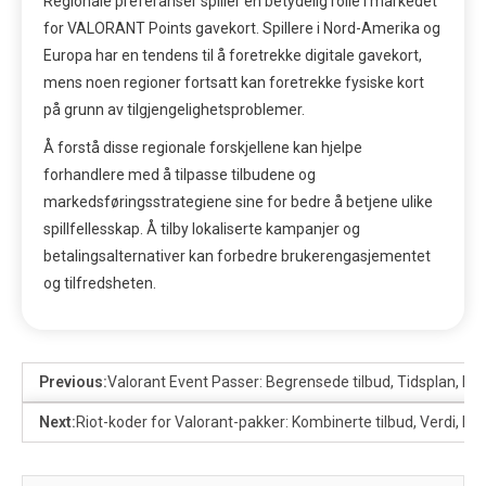
Regionale preferanser spiller en betydelig rolle i markedet
for VALORANT Points gavekort. Spillere i Nord-Amerika og
Europa har en tendens til å foretrekke digitale gavekort,
mens noen regioner fortsatt kan foretrekke fysiske kort
på grunn av tilgjengelighetsproblemer.
Å forstå disse regionale forskjellene kan hjelpe
forhandlere med å tilpasse tilbudene og
markedsføringsstrategiene sine for bedre å betjene ulike
spillfellesskap. Å tilby lokaliserte kampanjer og
betalingsalternativer kan forbedre brukerengasjementet
og tilfredsheten.
Previous:
Valorant Event Passer: Begrensede tilbud, Tidsplan, Del
Next:
Riot-koder for Valorant-pakker: Kombinerte tilbud, Verdi, Br