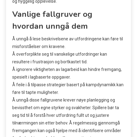
og hyggelig opplevelse.
Vanlige fallgruver og
hvordan unngå dem
Å unngå å lese beskrivelsene av utfordringene kan føre til
misforståelser om kravene.
Å overforplikte seg til vanskelige utfordringer kan
resultere i frustrasjon og bortkastet tid.
Å ignorere viktigheten av lagarbeid kan hindre fremgang,
spesielt i lagbaserte oppgaver.
Å feile i å tilpasse strategier basert på kampdynamikk kan
føre til tapte muligheter.
Å unngå disse fallgruvene krever nøye planlegging og
bevissthet om egne styrker og svakheter. Spillere bør ta
seg tid til å forstå hver utfordring fullt ut og justere
tilnærmingen sin etter behov. Å regelmessig gjennomgå
fremgangen kan også hjelpe med å identifisere områder