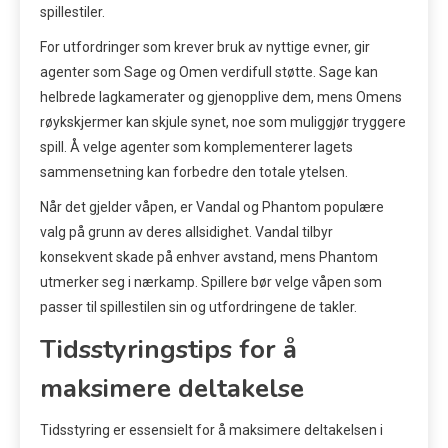
spillestiler.
For utfordringer som krever bruk av nyttige evner, gir
agenter som Sage og Omen verdifull støtte. Sage kan
helbrede lagkamerater og gjenopplive dem, mens Omens
røykskjermer kan skjule synet, noe som muliggjør tryggere
spill. Å velge agenter som komplementerer lagets
sammensetning kan forbedre den totale ytelsen.
Når det gjelder våpen, er Vandal og Phantom populære
valg på grunn av deres allsidighet. Vandal tilbyr
konsekvent skade på enhver avstand, mens Phantom
utmerker seg i nærkamp. Spillere bør velge våpen som
passer til spillestilen sin og utfordringene de takler.
Tidsstyringstips for å
maksimere deltakelse
Tidsstyring er essensielt for å maksimere deltakelsen i