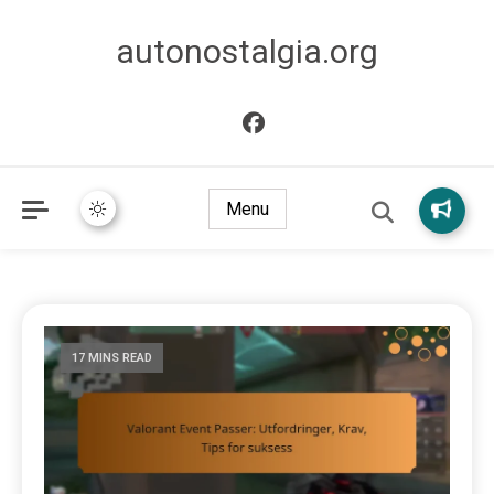
autonostalgia.org
Menu
17 MINS READ