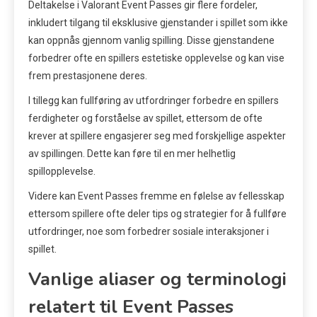
Deltakelse i Valorant Event Passes gir flere fordeler,
inkludert tilgang til eksklusive gjenstander i spillet som ikke
kan oppnås gjennom vanlig spilling. Disse gjenstandene
forbedrer ofte en spillers estetiske opplevelse og kan vise
frem prestasjonene deres.
I tillegg kan fullføring av utfordringer forbedre en spillers
ferdigheter og forståelse av spillet, ettersom de ofte
krever at spillere engasjerer seg med forskjellige aspekter
av spillingen. Dette kan føre til en mer helhetlig
spillopplevelse.
Videre kan Event Passes fremme en følelse av fellesskap
ettersom spillere ofte deler tips og strategier for å fullføre
utfordringer, noe som forbedrer sosiale interaksjoner i
spillet.
Vanlige aliaser og terminologi
relatert til Event Passes