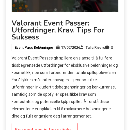
Valorant Event Passer:
Utfordringer, Krav, Tips For
Suksess
0
17/02/2026
Talia Rivers
Event Pass Belønninger
Valorant Event Passes gir spillere en sjanse til å fullføre
tidsbegrensede utfordringer for eksklusive belønninger og
kosmetikk, noe som forbedrer den totale spillopplevelsen.
For å lykkes må spillere navigere gjennom ulike
utfordringer, inkludert tidsbegrensninger og konkurranse,
samtidig som de oppfyller spesifikke krav som
kontostatus og potensielle kjøp i spillet. Å forstå disse
elementene er nøkkelen til å maksimere belønningene
dine og fullt engasjere deg i arrangementet.
Key sections in the article: