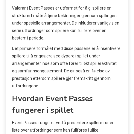
Valorant Event Passes er utformet for å gi spillere en
strukturert måte å tjene belønninger gjennom spillingen
under spesielle arrangementer. De inkluderer vanligvis en
serie utfordringer som spillere kan fullføre over en
bestemt periode.
Det primære formålet med disse passene er å insentivere
spillere til å engasjere seg dypere i spillet under
arrangementer, noe som ofte fører til økt spilleraktivitet
og samfunnsengasjement. De gir også en følelse av
prestasjon ettersom spillere gjør fremskritt gjennom
utfordringene.
Hvordan Event Passes
fungerer i spillet
Event Passes fungerer ved å presentere spillere for en
liste over utfordringer som kan fullføres i ulike