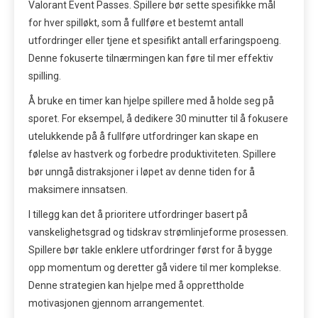
Valorant Event Passes. Spillere bør sette spesifikke mål
for hver spilløkt, som å fullføre et bestemt antall
utfordringer eller tjene et spesifikt antall erfaringspoeng.
Denne fokuserte tilnærmingen kan føre til mer effektiv
spilling.
Å bruke en timer kan hjelpe spillere med å holde seg på
sporet. For eksempel, å dedikere 30 minutter til å fokusere
utelukkende på å fullføre utfordringer kan skape en
følelse av hastverk og forbedre produktiviteten. Spillere
bør unngå distraksjoner i løpet av denne tiden for å
maksimere innsatsen.
I tillegg kan det å prioritere utfordringer basert på
vanskelighetsgrad og tidskrav strømlinjeforme prosessen.
Spillere bør takle enklere utfordringer først for å bygge
opp momentum og deretter gå videre til mer komplekse.
Denne strategien kan hjelpe med å opprettholde
motivasjonen gjennom arrangementet.