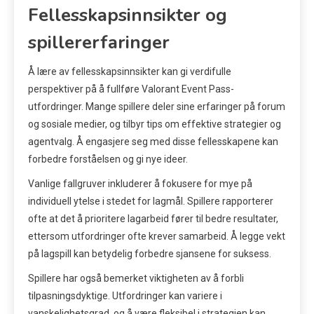
Fellesskapsinnsikter og
spillererfaringer
Å lære av fellesskapsinnsikter kan gi verdifulle
perspektiver på å fullføre Valorant Event Pass-
utfordringer. Mange spillere deler sine erfaringer på forum
og sosiale medier, og tilbyr tips om effektive strategier og
agentvalg. Å engasjere seg med disse fellesskapene kan
forbedre forståelsen og gi nye ideer.
Vanlige fallgruver inkluderer å fokusere for mye på
individuell ytelse i stedet for lagmål. Spillere rapporterer
ofte at det å prioritere lagarbeid fører til bedre resultater,
ettersom utfordringer ofte krever samarbeid. Å legge vekt
på lagspill kan betydelig forbedre sjansene for suksess.
Spillere har også bemerket viktigheten av å forbli
tilpasningsdyktige. Utfordringer kan variere i
vanskelighetsgrad, og å være fleksibel i strategien kan