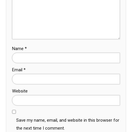
Name
*
Email
*
Website
Save my name, email, and website in this browser for
the next time I comment.